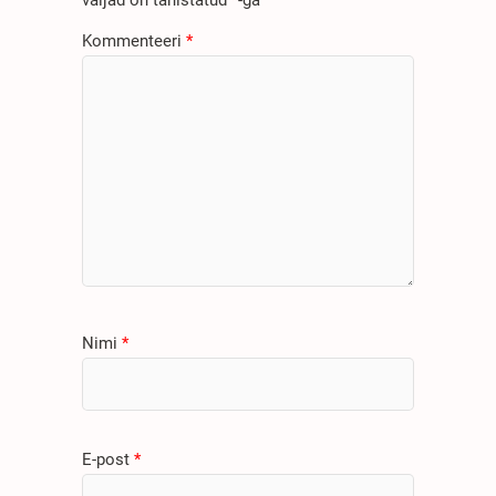
väljad on tähistatud
*
-ga
Kommenteeri
*
Nimi
*
E-post
*