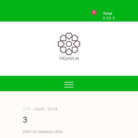
0
Total
0.00 €
Trühvlik
TERVISLIKUD JA MAITSVAD KÄSITÖÖ MAIUSED
17. JAAN. 2018
3
POST BY
RASMUS LEPIK